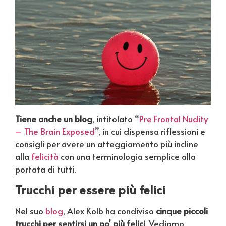
Tiene anche un blog
, intitolato “
Pre Frontal Nudity
– The Brain Exposed
”, in cui dispensa riflessioni e
consigli per avere un atteggiamento più incline
alla
felicità
con una terminologia semplice alla
portata di tutti.
Trucchi per essere più felici
Nel suo
blog
, Alex Kolb ha condiviso
cinque piccoli
trucchi per sentirsi un po’ più felici
. Vediamo