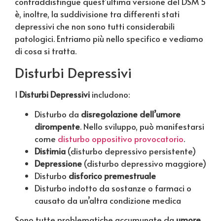
contraddistingue quest’ultima versione del DSM 5
è, inoltre, la suddivisione tra differenti stati
depressivi che non sono tutti considerabili
patologici. Entriamo più nello specifico e vediamo
di cosa si tratta.
Disturbi Depressivi
I
Disturbi Depressivi
includono:
Disturbo da
disregolazione dell’umore
dirompente
. Nello sviluppo, può manifestarsi
come
disturbo oppositivo provocatorio
.
Distimia
(disturbo depressivo persistente)
Depressione
(disturbo depressivo maggiore)
Disturbo
disforico premestruale
Disturbo indotto da sostanze o farmaci o
causato da un’altra condizione medica
Sono tutte problematiche accumunate da
umore