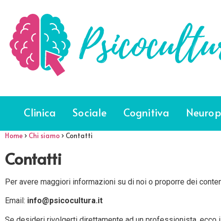
Clinica
Sociale
Cognitiva
Neurop
Home
›
Chi siamo
›
Contatti
Contatti
Per avere maggiori informazioni su di noi o proporre dei contenu
Email:
info@psicocultura.it
Se desideri rivolgerti direttamente ad un professionista, ecco i 