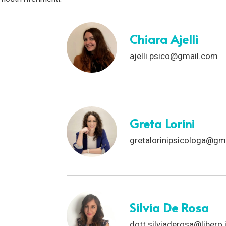
Chiara Ajelli
ajelli.psico@gmail.com
Greta Lorini
gretalorinipsicologa@gm
Silvia De Rosa
dott.silviaderosa@libero.i