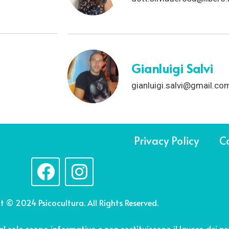
Gianluigi Salvi
gianluigi.salvi@gmail.co
Privacy Policy
Co
t © 2024 Psicocultura. All Rights Reserved.
 al solo scopo informativo e non sostituiscono il lavoro dei pro