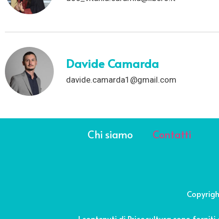
Davide Camarda
davide.camarda1@gmail.com
Chi siamo
Contatti
Copyrigh
I contenuti di Psicocultura sono forniti