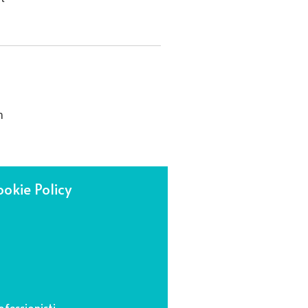
m
okie Policy
fessionisti.