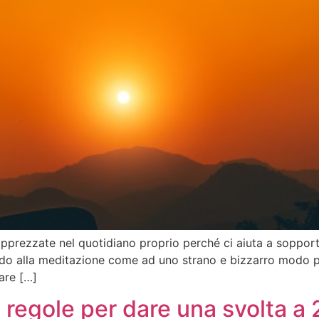
pprezzate nel quotidiano proprio perché ci aiuta a sopporta
do alla meditazione come ad uno strano e bizzarro modo per
are […]
 regole per dare una svolta a