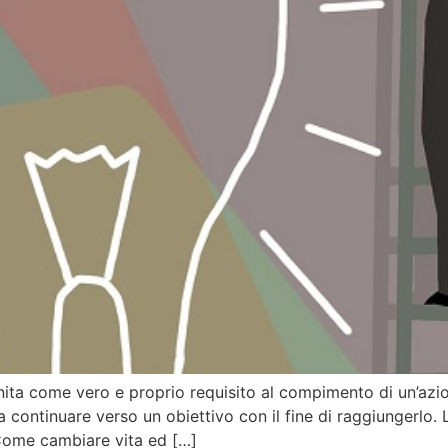
finita come vero e proprio requisito al compimento di un’a
continuare verso un obiettivo con il fine di raggiungerlo. 
 Come cambiare vita ed […]