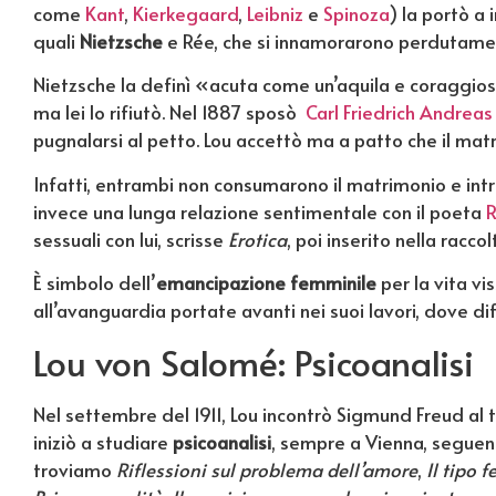
come
Kant
,
Kierkegaard
,
Leibniz
e
Spinoza
) la portò a 
quali
Nietzsche
e Rée, che si innamorarono perdutament
Nietzsche la definì «acuta come un’aquila e coraggios
ma lei lo rifiutò. Nel 1887 sposò
Carl Friedrich Andreas
pugnalarsi al petto. Lou accettò ma a patto che il mat
Infatti, entrambi non consumarono il matrimonio e intr
invece una lunga relazione sentimentale con il poeta
R
sessuali con lui, scrisse
Erotica
, poi inserito nella racco
È simbolo dell’
emancipazione femminile
per la vita v
all’avanguardia portate avanti nei suoi lavori, dove
Lou von Salomé: Psicoanalisi
Nel settembre del 1911, Lou incontrò Sigmund Freud al t
iniziò a studiare
psicoanalisi
, sempre a Vienna, seguendo
troviamo
Riflessioni sul problema dell’amore
,
Il tipo