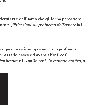
nto
.
deratezze dell’uomo che gli fanno percorrere
nato» (
Riflessioni sul problema dell’amore
in L.
 e ogni amore è sempre nella sua profonda
i esserlo riesce ad avere effetti così
dell’amore
in L. von Salomé,
La materia erotica
, p.