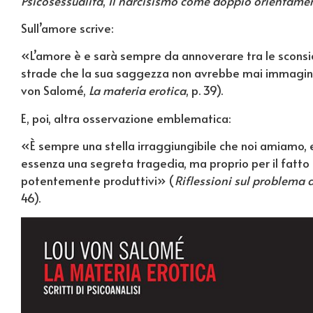
Psicosessualità
,
Il narcisismo come doppio orientame
Sull’amore scrive:
«L’amore è e sarà sempre da annoverare tra le sconsi
strade che la sua saggezza non avrebbe mai immagi
von Salomé,
La materia erotica
, p. 39).
E, poi, altra osservazione emblematica:
«È sempre una stella irraggiungibile che noi amiamo,
essenza una segreta tragedia, ma proprio per il fatto d
potentemente produttivi» (
Riflessioni sul problema 
46).