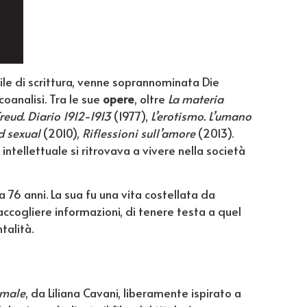
tile di scrittura, venne soprannominata Die
coanalisi. Tra le sue
opere
, oltre
La materia
reud. Diario 1912-1913
(1977),
L’erotismo. L’umano
 sexual
(2010),
Riflessioni sull’amore
(2013).
ntellettuale si ritrovava a vivere nella società
a 76 anni. La sua fu una vita costellata da
 raccogliere informazioni, di tenere testa a quel
talità.
 male
, da Liliana Cavani, liberamente ispirato a