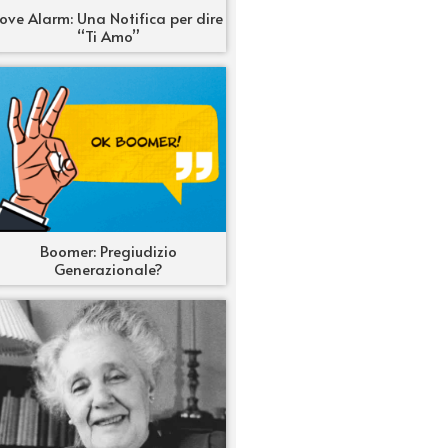
Love Alarm: Una Notifica per dire
“Ti Amo”
Boomer: Pregiudizio
Generazionale?