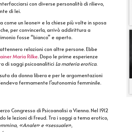
interfacciarsi con diverse personalità di rilievo,
e di lei.
a come un leone» e la chiese più volte in sposa
che, per convincerla, arrivò addirittura a
rimonio fosse “bianco” e aperto.
attennero relazioni con altre persone. Ebbe
ainer Maria Rilke
. Dopo le prime esperienze
lta di saggi psicoanalitici
La materia erotica
.
issuta da donna libera e per le argomentazioni
 difendeva fermamente l’autonomia femminile.
erzo Congresso di Psicoanalisi a Vienna. Nel 1912
 le lezioni di Freud. Tra i saggi a tema erotico,
 femmina
,
«Anale» e «sessuale»
,